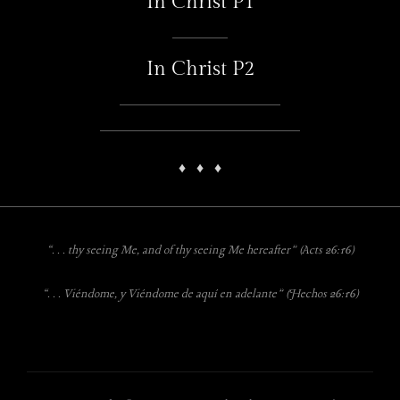
In Christ P1
In Christ P2
♦
♦
♦
“. . . thy seeing Me, and of thy seeing Me hereafter”
(Acts 26:16)
“. . . Viéndome, y Viéndome de aquí en adelante” (Hechos 26:16)